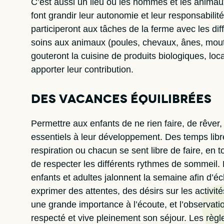
C’est aussi un lieu où les hommes et les animaux
font grandir leur autonomie et leur responsabilité
participeront aux tâches de la ferme avec les dif
soins aux animaux (poules, chevaux, ânes, mout
gouteront la cuisine de produits biologiques, loca
apporter leur contribution.
Des vacances équilibrées
Permettre aux enfants de ne rien faire, de rêve
essentiels à leur développement. Des temps libr
respiration ou chacun se sent libre de faire, en t
de respecter les différents rythmes de sommeil. 
enfants et adultes jalonnent la semaine afin d’é
exprimer des attentes, des désirs sur les activi
une grande importance à l’écoute, et l’observat
respecté et vive pleinement son séjour. Les règ